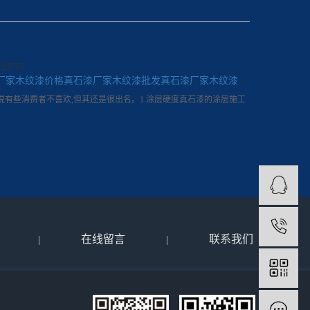
3705
厂家木纹漆价格
真石漆厂家木纹漆批发
真石漆厂家木纹漆公司
说有些消费者不喜欢,但其还是很出名。1.涂层硬度真石漆的涂层施工
4
在线留言
联系我们
|
|