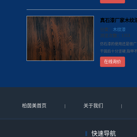
真石漆厂家木纹
分类：
木纹漆
浏览次数：1353
仿石漆的使用还是很广
干固后十分坚硬,指甲
在线询价
柏茵美首页
关于我们
|
|
快速导航