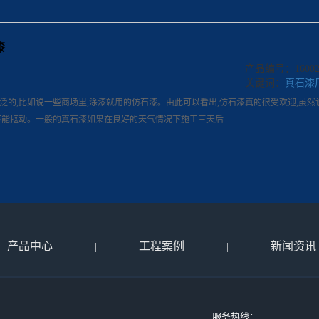
漆
产品编号：160022
关键词：
真石漆
泛的,比如说一些商场里,涂漆就用的仿石漆。由此可以看出,仿石漆真的很受欢迎,虽然
不能抠动。一般的真石漆如果在良好的天气情况下施工三天后
产品中心
工程案例
新闻资讯
|
|
服务热线：