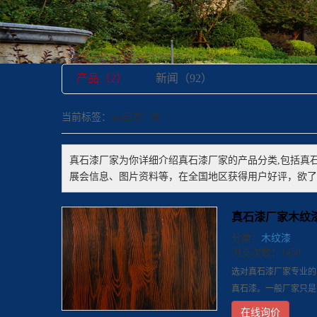
产品（2）
新闻（92）
当前标签：
真石漆厂家
真石漆厂家
为你详细介绍
真石漆厂家
的产品分类,包括
真
展会信息、图片资料等，在全国地区获得用户好评，欲了
真石漆厂家木纹
分类：
木纹漆
浏览次数：1458
选对真石漆厂家专业的
真石漆。一般厂家只是
在线询价